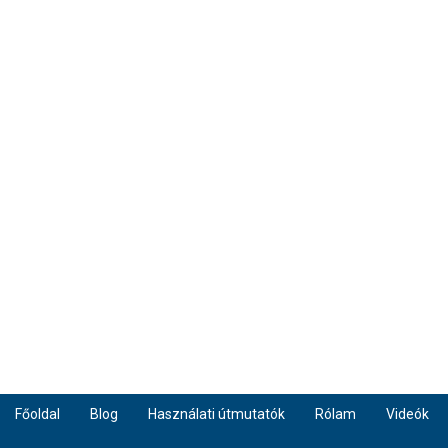
Főoldal
Blog
Használati útmutatók
Rólam
Videók