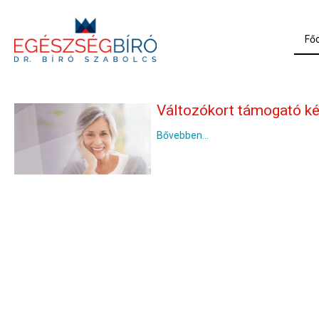
Főo
Változókort támogató k
Bővebben...