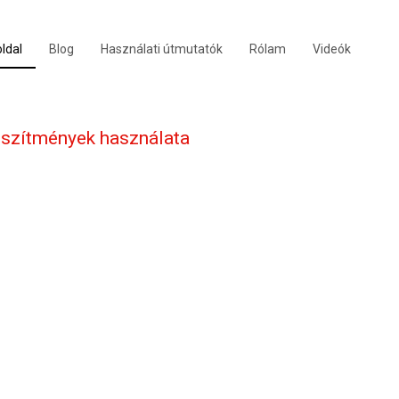
ldal
Blog
Használati útmutatók
Rólam
Videók
észítmények használata