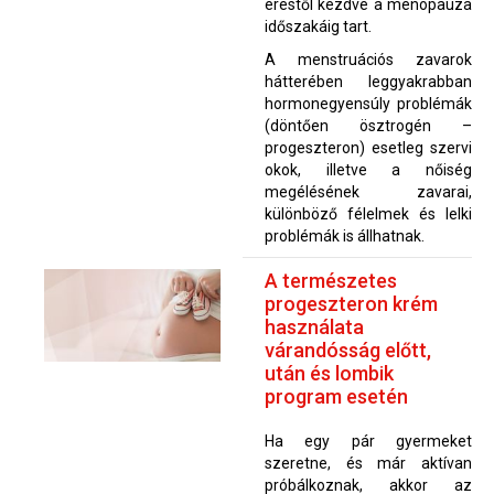
éréstől kezdve a menopauza
időszakáig tart.
A menstruációs zavarok
hátterében leggyakrabban
hormonegyensúly problémák
(döntően ösztrogén –
progeszteron) esetleg szervi
okok, illetve a nőiség
megélésének zavarai,
különböző félelmek és lelki
problémák is állhatnak.
A természetes
progeszteron krém
használata
várandósság előtt,
után és lombik
program esetén
Ha egy pár gyermeket
szeretne, és már aktívan
próbálkoznak, akkor az