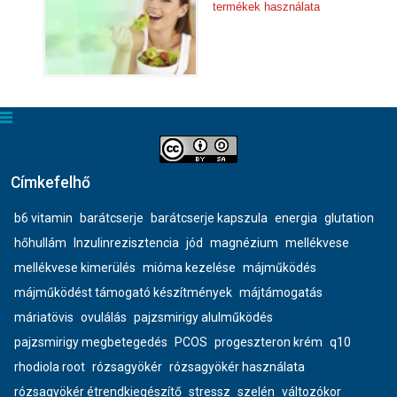
termékek használata
Címkefelhő
b6 vitamin
barátcserje
barátcserje kapszula
energia
glutation
hőhullám
Inzulinrezisztencia
jód
magnézium
mellékvese
mellékvese kimerülés
mióma kezelése
májműködés
májműködést támogató készítmények
májtámogatás
máriatövis
ovulálás
pajzsmirigy alulműködés
pajzsmirigy megbetegedés
PCOS
progeszteron krém
q10
rhodiola root
rózsagyökér
rózsagyökér használata
rózsagyökér étrendkiegészítő
stressz
szelén
változókor