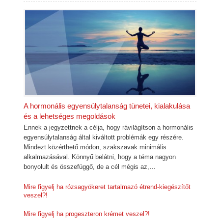
A hormonális egyensúlytalanság tünetei, kialakulása
és a lehetséges megoldások
Ennek a jegyzettnek a célja, hogy rávilágítson a hormonális
egyensúlytalanság által kiváltott problémák egy részére.
Mindezt közérthető módon, szakszavak minimális
alkalmazásával. Könnyű belátni, hogy a téma nagyon
bonyolult és összefüggő, de a cél mégis az,…
Mire figyelj ha rózsagyökeret tartalmazó étrend-kiegészítőt
veszel?!
Mire figyelj ha progeszteron krémet veszel?!