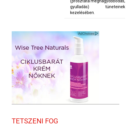
(prosztata megnagyobbodás,
gyulladás) tüneteinek
kezelésében.
TETSZENI FOG