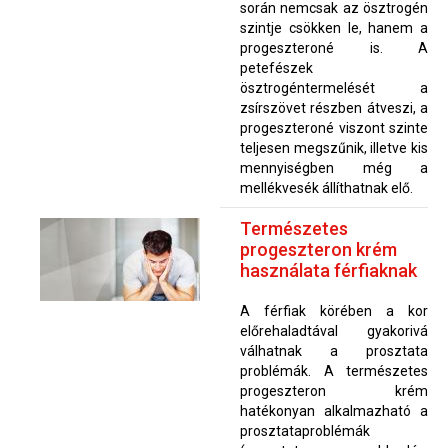
során nemcsak az ösztrogén
szintje csökken le, hanem a
progeszteroné is. A
petefészek
ösztrogéntermelését a
zsírszövet részben átveszi, a
progeszteroné viszont szinte
teljesen megszűnik, illetve kis
mennyiségben még a
mellékvesék állíthatnak elő.
Természetes
progeszteron krém
használata férfiaknak
A férfiak körében a kor
előrehaladtával gyakorivá
válhatnak a prosztata
problémák. A természetes
progeszteron krém
hatékonyan alkalmazható a
prosztataproblémák