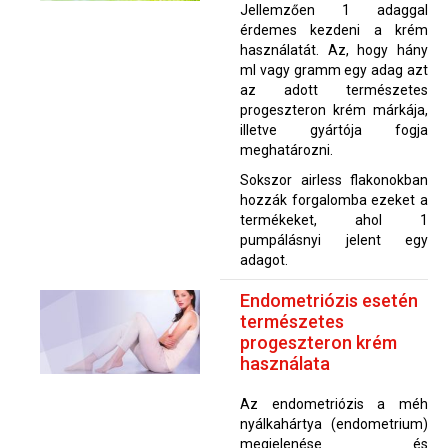
Jellemzően 1 adaggal
érdemes kezdeni a krém
használatát. Az, hogy hány
ml vagy gramm egy adag azt
az adott természetes
progeszteron krém márkája,
illetve gyártója fogja
meghatározni.
Sokszor airless flakonokban
hozzák forgalomba ezeket a
termékeket, ahol 1
pumpálásnyi jelent egy
adagot.
Endometriózis esetén
természetes
progeszteron krém
használata
Az endometriózis a méh
nyálkahártya (endometrium)
megjelenése és