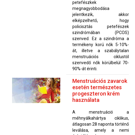
petefészkek
megnagyobbodása
jelentkezik, akkor
elképzelhető, hogy
policisztás petefészek
szindrómában (PCOS)
szenved. Ez a szindróma a
termékeny korú nők 5-10%-
át, illetve a szabálytalan
menstruációs ciklustól
szenvedő nők körülbelül 70-
90%-át érinti.
Menstruációs zavarok
esetén természetes
progeszteron krém
használata
A menstruáció a
méhnyálkahártya ciklikus,
átlagosan 28 naponta történő
leválása, amely a nemi