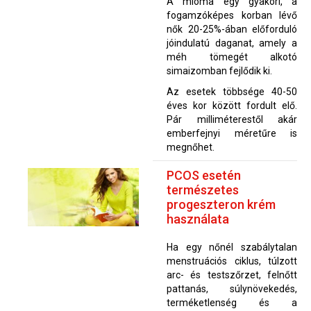
A mióma egy gyakori, a
fogamzóképes korban lévő
nők 20-25%-ában előforduló
jóindulatú daganat, amely a
méh tömegét alkotó
simaizomban fejlődik ki.
Az esetek többsége 40-50
éves kor között fordult elő.
Pár milliméterestől akár
emberfejnyi méretűre is
megnőhet.
PCOS esetén
természetes
progeszteron krém
használata
Ha egy nőnél szabálytalan
menstruációs ciklus, túlzott
arc- és testszőrzet, felnőtt
pattanás, súlynövekedés,
terméketlenség és a