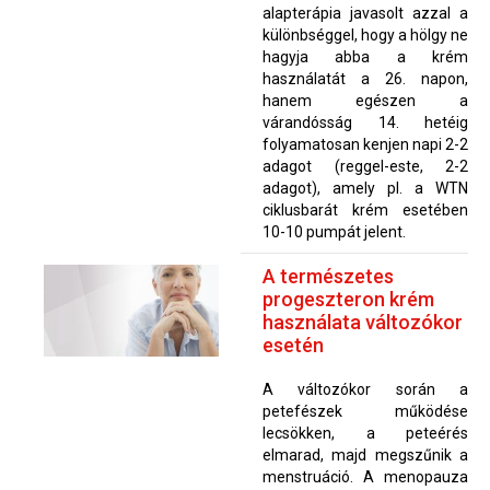
alapterápia javasolt azzal a
különbséggel, hogy a hölgy ne
hagyja abba a krém
használatát a 26. napon,
hanem egészen a
várandósság 14. hetéig
folyamatosan kenjen napi 2-2
adagot (reggel-este, 2-2
adagot), amely pl. a WTN
ciklusbarát krém esetében
10-10 pumpát jelent.
A természetes
progeszteron krém
használata változókor
esetén
A változókor során a
petefészek működése
lecsökken, a peteérés
elmarad, majd megszűnik a
menstruáció. A menopauza