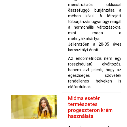
menstruációs ciklussal
összefüggő burjánzása a
méhen kívül. A létrejött
túlburjánzás ugyanúgy reagál
a hormonális változásokra,
mint maga a
méhnyálkahártya.
Jellemzően a 20-35 éves
korosztályt érinti.
Az endometriózis nem egy
rosszindulatú elváltozás,
hanem azt jelenti, hogy az
egészséges szövetek
rendellenes helyeken is
előfordulnak.
Mióma esetén
természetes
progeszteron krém
használata