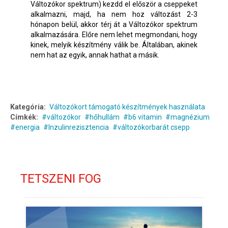
Változókor spektrum) kezdd el először a cseppeket
alkalmazni, majd, ha nem hoz változást 2-3
hónapon belül, akkor térj át a Változókor spektrum
alkalmazására. Előre nem lehet megmondani, hogy
kinek, melyik készítmény válik be. Általában, akinek
nem hat az egyik, annak hathat a másik.
Kategória:
Változókort támogató készítmények használata
Címkék:
változókor
hőhullám
b6 vitamin
magnézium
energia
Inzulinrezisztencia
változókorbarát csepp
TETSZENI FOG