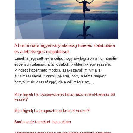
A hormonális egyensúlytalanság tünetei, kialakulása
és a lehetséges megoldások
Ennek a jegyzettnek a célja, hogy rávilágítson a hormonális
egyensúlytalanság által kiváltott problémák egy részére.
Mindezt közérthető módon, szakszavak minimális
alkalmazásával. Könnyű belátni, hogy a téma nagyon
bonyolult és összefüggő, de a cél mégis az,…
Mire figyelj ha rózsagyökeret tartalmazó étrend-kiegészítőt
veszel?!
Mire figyelj ha progeszteron krémet veszel?!
Barátcserje termékek használata