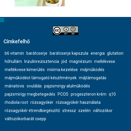
Címkefelhő
b6 vitamin
barátcserje
barátcserje kapszula
energia
glutation
hőhullám
Inzulinrezisztencia
jód
magnézium
mellékvese
mellékvese kimerülés
mióma kezelése
májműködés
májműködést támogató készítmények
májtámogatás
máriatövis
ovulálás
pajzsmirigy alulműködés
pajzsmirigy megbetegedés
PCOS
progeszteron krém
q10
rhodiola root
rózsagyökér
rózsagyökér használata
rózsagyökér étrendkiegészítő
stressz
szelén
változókor
változókorbarát csepp