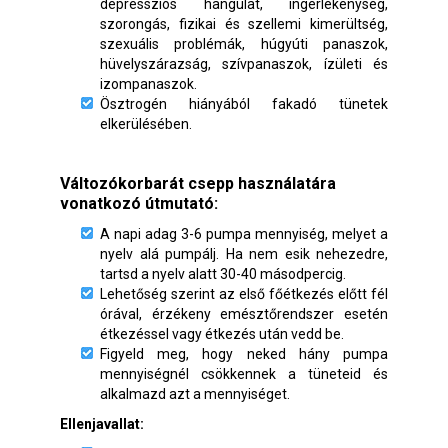
depressziós hangulat, ingerlékenység,
szorongás, fizikai és szellemi kimerültség,
szexuális problémák, húgyúti panaszok,
hüvelyszárazság, szívpanaszok, ízületi és
izompanaszok.
Ösztrogén hiányából fakadó tünetek
elkerülésében.
Változókorbarát csepp használatára
vonatkozó útmutató:
A napi adag 3-6 pumpa mennyiség, melyet a
nyelv alá pumpálj. Ha nem esik nehezedre,
tartsd a nyelv alatt 30-40 másodpercig.
Lehetőség szerint az első főétkezés előtt fél
órával, érzékeny emésztőrendszer esetén
étkezéssel vagy étkezés után vedd be.
Figyeld meg, hogy neked hány pumpa
mennyiségnél csökkennek a tüneteid és
alkalmazd azt a mennyiséget.
Ellenjavallat: