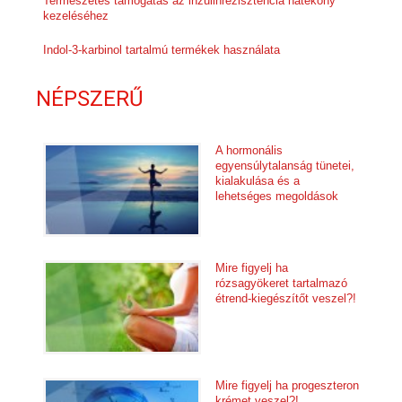
Természetes támogatás az inzulinrezisztencia hatékony
kezeléséhez
Indol-3-karbinol tartalmú termékek használata
NÉPSZERŰ
A hormonális
egyensúlytalanság tünetei,
kialakulása és a
lehetséges megoldások
Mire figyelj ha
rózsagyökeret tartalmazó
étrend-kiegészítőt veszel?!
Mire figyelj ha progeszteron
krémet veszel?!