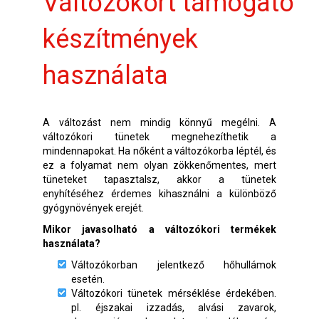
Változókort támogató
készítmények
használata
A változást nem mindig könnyű megélni. A
változókori tünetek megnehezíthetik a
mindennapokat. Ha nőként a változókorba léptél, és
ez a folyamat nem olyan zökkenőmentes, mert
tüneteket tapasztalsz, akkor a tünetek
enyhítéséhez érdemes kihasználni a különböző
gyógynövények erejét.
Mikor javasolható a változókori termékek
használata?
Változókorban jelentkező hőhullámok
esetén.
Változókori tünetek mérséklése érdekében.
pl. éjszakai izzadás, alvási zavarok,