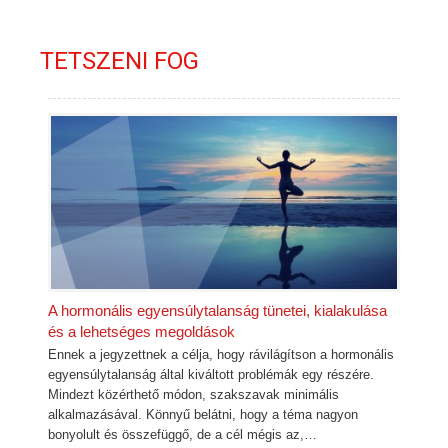
TETSZENI FOG
A hormonális egyensúlytalanság tünetei, kialakulása
és a lehetséges megoldások
Ennek a jegyzettnek a célja, hogy rávilágítson a hormonális
egyensúlytalanság által kiváltott problémák egy részére.
Mindezt közérthető módon, szakszavak minimális
alkalmazásával. Könnyű belátni, hogy a téma nagyon
bonyolult és összefüggő, de a cél mégis az,…