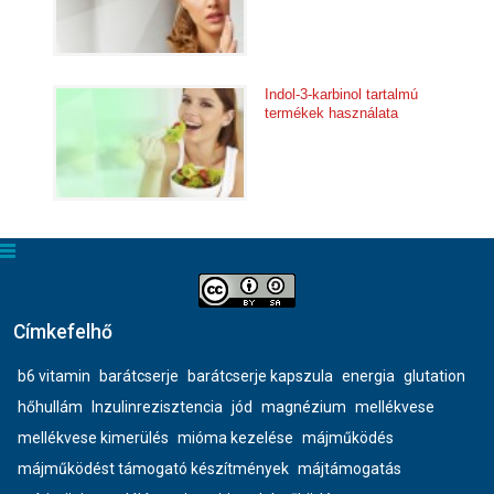
Indol-3-karbinol tartalmú
termékek használata
Címkefelhő
b6 vitamin
barátcserje
barátcserje kapszula
energia
glutation
hőhullám
Inzulinrezisztencia
jód
magnézium
mellékvese
mellékvese kimerülés
mióma kezelése
májműködés
májműködést támogató készítmények
májtámogatás