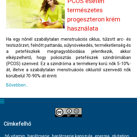
PCOS esetén
természetes
progeszteron krém
használata
Ha egy nőnél szabálytalan menstruációs ciklus, túlzott arc- és
testszőrzet, felnőtt pattanás, súlynövekedés, terméketlenség és
a petefészkek megnagyobbodása jelentkezik, akkor
elképzelhető, hogy policisztás petefészek szindrómában
(PCOS) szenved. Ez a szindróma a termékeny korú nők 5-10%-
át, illetve a szabálytalan menstruációs ciklustól szenvedő nők
körülbelül 70-90%-át érinti.
Bővebben...
Címkefelhő
b6 vitamin
barátcserje
barátcserje kapszula
energia
glutation