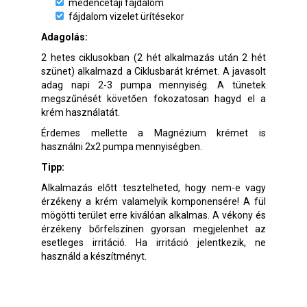
medencetáji fájdalom
fájdalom vizelet ürítésekor
Adagolás:
2 hetes ciklusokban (2 hét alkalmazás után 2 hét
szünet) alkalmazd a Ciklusbarát krémet. A javasolt
adag napi 2-3 pumpa mennyiség. A tünetek
megszűnését követően fokozatosan hagyd el a
krém használatát.
Érdemes mellette a Magnézium krémet is
használni 2x2 pumpa mennyiségben.
Tipp:
Alkalmazás előtt tesztelheted, hogy nem-e vagy
érzékeny a krém valamelyik komponensére! A fül
mögötti terület erre kiválóan alkalmas. A vékony és
érzékeny bőrfelszínen gyorsan megjelenhet az
esetleges irritáció. Ha irritáció jelentkezik, ne
használd a készítményt.