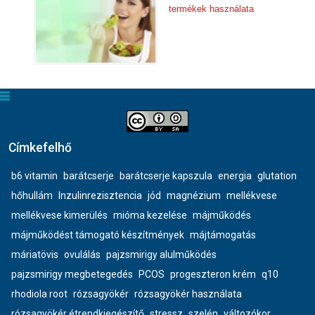
termékek használata
Címkefelhő
b6 vitamin
barátcserje
barátcserje kapszula
energia
glutation
hőhullám
Inzulinrezisztencia
jód
magnézium
mellékvese
mellékvese kimerülés
mióma kezelése
májműködés
májműködést támogató készítmények
májtámogatás
máriatövis
ovulálás
pajzsmirigy alulműködés
pajzsmirigy megbetegedés
PCOS
progeszteron krém
q10
rhodiola root
rózsagyökér
rózsagyökér használata
rózsagyökér étrendkiegészítő
stressz
szelén
változókor