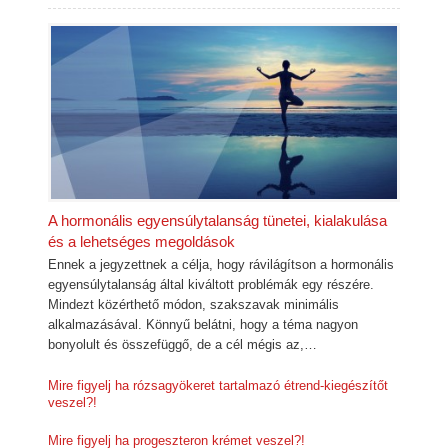
A hormonális egyensúlytalanság tünetei, kialakulása
és a lehetséges megoldások
Ennek a jegyzettnek a célja, hogy rávilágítson a hormonális
egyensúlytalanság által kiváltott problémák egy részére.
Mindezt közérthető módon, szakszavak minimális
alkalmazásával. Könnyű belátni, hogy a téma nagyon
bonyolult és összefüggő, de a cél mégis az,…
Mire figyelj ha rózsagyökeret tartalmazó étrend-kiegészítőt
veszel?!
Mire figyelj ha progeszteron krémet veszel?!