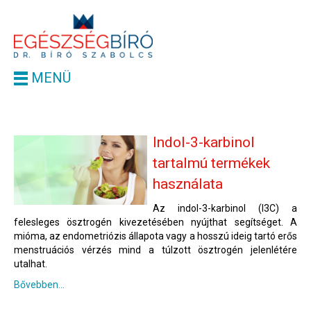
MENÜ
Indol-3-karbinol
tartalmú termékek
használata
Az indol-3-karbinol (I3C) a
felesleges ösztrogén kivezetésében nyújthat segítséget. A
mióma, az endometriózis állapota vagy a hosszú ideig tartó erős
menstruációs vérzés mind a túlzott ösztrogén jelenlétére
utalhat.
Bővebben...