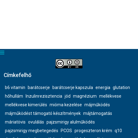
Címkefelhő
b6 vitamin
barátcserje
barátcserje kapszula
energia
glutation
hőhullám
Inzulinrezisztencia
jód
magnézium
mellékvese
mellékvese kimerülés
mióma kezelése
májműködés
májműködést támogató készítmények
májtámogatás
máriatövis
ovulálás
pajzsmirigy alulműködés
pajzsmirigy megbetegedés
PCOS
progeszteron krém
q10