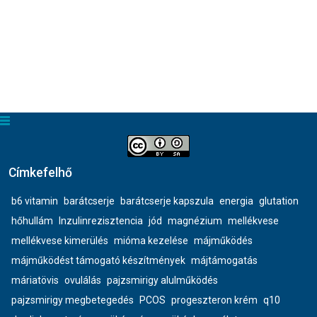
Címkefelhő
b6 vitamin
barátcserje
barátcserje kapszula
energia
glutation
hőhullám
Inzulinrezisztencia
jód
magnézium
mellékvese
mellékvese kimerülés
mióma kezelése
májműködés
májműködést támogató készítmények
májtámogatás
máriatövis
ovulálás
pajzsmirigy alulműködés
pajzsmirigy megbetegedés
PCOS
progeszteron krém
q10