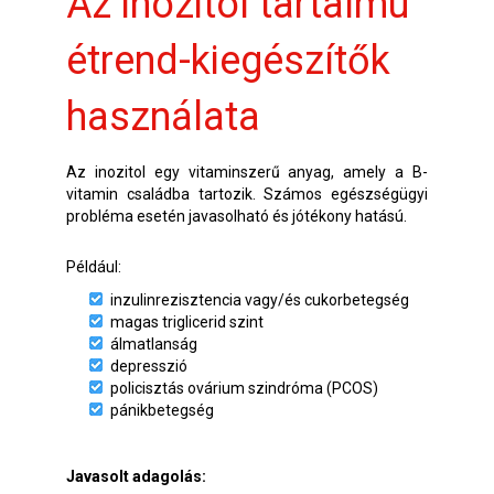
Az inozitol tartalmú
étrend-kiegészítők
használata
Az inozitol egy vitaminszerű anyag, amely a B-
vitamin családba tartozik. Számos egészségügyi
probléma esetén javasolható és jótékony hatású.
Például:
inzulinrezisztencia vagy/és cukorbetegség
magas triglicerid szint
álmatlanság
depresszió
policisztás ovárium szindróma (PCOS)
pánikbetegség
Javasolt adagolás: