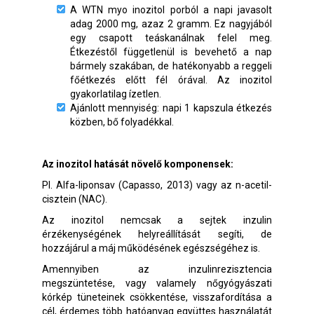
A WTN myo inozitol porból a napi javasolt
adag 2000 mg, azaz 2 gramm. Ez nagyjából
egy csapott teáskanálnak felel meg.
Étkezéstől függetlenül is bevehető a nap
bármely szakában, de hatékonyabb a reggeli
főétkezés előtt fél órával. Az inozitol
gyakorlatilag ízetlen.
Ajánlott mennyiség: napi 1 kapszula étkezés
közben, bő folyadékkal.
Az inozitol hatását növelő komponensek:
Pl. Alfa-liponsav (Capasso, 2013) vagy az n-acetil-
cisztein (NAC).
Az inozitol nemcsak a sejtek inzulin
érzékenységének helyreállítását segíti, de
hozzájárul a máj működésének egészségéhez is.
Amennyiben az inzulinrezisztencia
megszüntetése, vagy valamely nőgyógyászati
kórkép tüneteinek csökkentése, visszafordítása a
cél, érdemes több hatóanyag együttes használatát