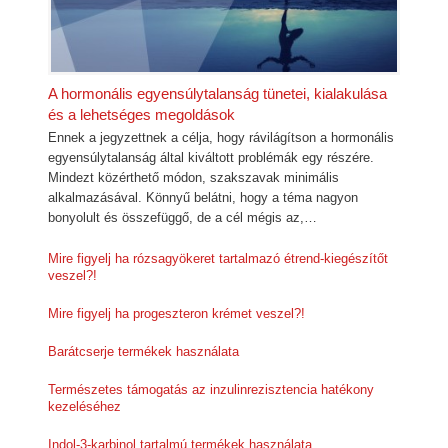
A hormonális egyensúlytalanság tünetei, kialakulása
és a lehetséges megoldások
Ennek a jegyzettnek a célja, hogy rávilágítson a hormonális
egyensúlytalanság által kiváltott problémák egy részére.
Mindezt közérthető módon, szakszavak minimális
alkalmazásával. Könnyű belátni, hogy a téma nagyon
bonyolult és összefüggő, de a cél mégis az,…
Mire figyelj ha rózsagyökeret tartalmazó étrend-kiegészítőt
veszel?!
Mire figyelj ha progeszteron krémet veszel?!
Barátcserje termékek használata
Természetes támogatás az inzulinrezisztencia hatékony
kezeléséhez
Indol-3-karbinol tartalmú termékek használata