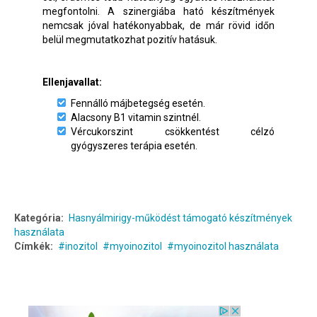
megfontolni. A szinergiába ható készítmények
nemcsak jóval hatékonyabbak, de már rövid időn
belül megmutatkozhat pozitív hatásuk.
Ellenjavallat:
Fennálló májbetegség esetén.
Alacsony B1 vitamin szintnél.
Vércukorszint csökkentést célzó
gyógyszeres terápia esetén.
Kategória:
Hasnyálmirigy-működést támogató készítmények
használata
Címkék:
inozitol
myoinozitol
myoinozitol használata