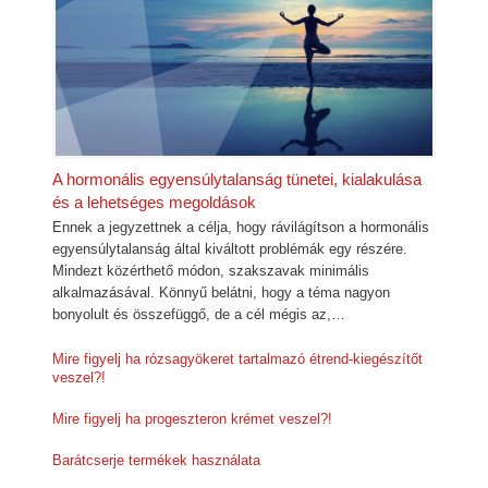
A hormonális egyensúlytalanság tünetei, kialakulása
és a lehetséges megoldások
Ennek a jegyzettnek a célja, hogy rávilágítson a hormonális
egyensúlytalanság által kiváltott problémák egy részére.
Mindezt közérthető módon, szakszavak minimális
alkalmazásával. Könnyű belátni, hogy a téma nagyon
bonyolult és összefüggő, de a cél mégis az,…
Mire figyelj ha rózsagyökeret tartalmazó étrend-kiegészítőt
veszel?!
Mire figyelj ha progeszteron krémet veszel?!
Barátcserje termékek használata