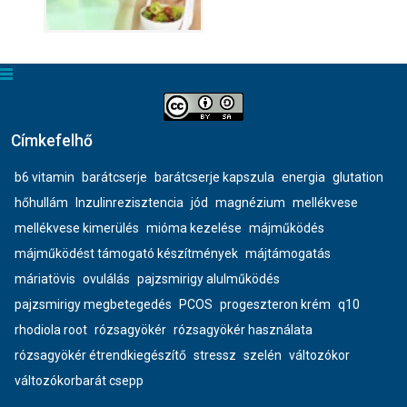
Címkefelhő
b6 vitamin
barátcserje
barátcserje kapszula
energia
glutation
hőhullám
Inzulinrezisztencia
jód
magnézium
mellékvese
mellékvese kimerülés
mióma kezelése
májműködés
májműködést támogató készítmények
májtámogatás
máriatövis
ovulálás
pajzsmirigy alulműködés
pajzsmirigy megbetegedés
PCOS
progeszteron krém
q10
rhodiola root
rózsagyökér
rózsagyökér használata
rózsagyökér étrendkiegészítő
stressz
szelén
változókor
változókorbarát csepp