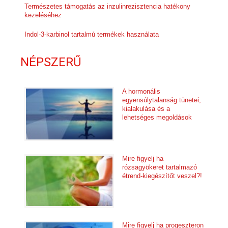
Természetes támogatás az inzulinrezisztencia hatékony
kezeléséhez
Indol-3-karbinol tartalmú termékek használata
NÉPSZERŰ
A hormonális
egyensúlytalanság tünetei,
kialakulása és a
lehetséges megoldások
Mire figyelj ha
rózsagyökeret tartalmazó
étrend-kiegészítőt veszel?!
Mire figyelj ha progeszteron